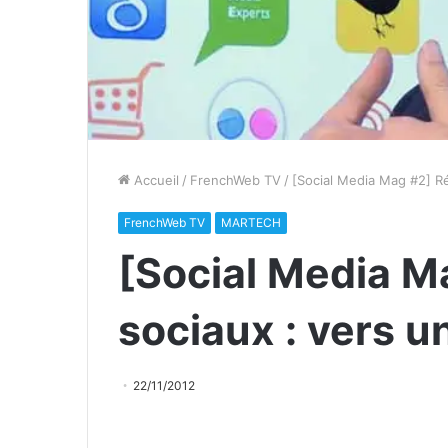
Accueil
/
FrenchWeb TV
/
[Social Media Mag #2] Ré
FrenchWeb TV
MARTECH
[Social Media M
sociaux : vers u
22/11/2012