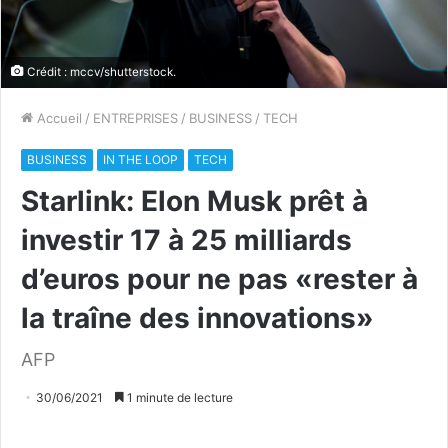
Crédit : mccv/shutterstock.
Accueil
/
ENTREPRISES
/
BUSINESS
/
TECH
BUSINESS
IN THE LOOP
TECH
Starlink: Elon Musk prêt à
investir 17 à 25 milliards
d’euros pour ne pas «rester à
la traîne des innovations»
AFP
30/06/2021
1 minute de lecture