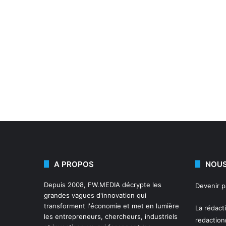
A PROPOS
NOUS
Depuis 2008,
FW.MEDIA
décrypte les
Devenir 
grandes vagues d'innovation qui
transforment l'économie et met en lumière
La rédact
les entrepreneurs, chercheurs, industriels
redactio