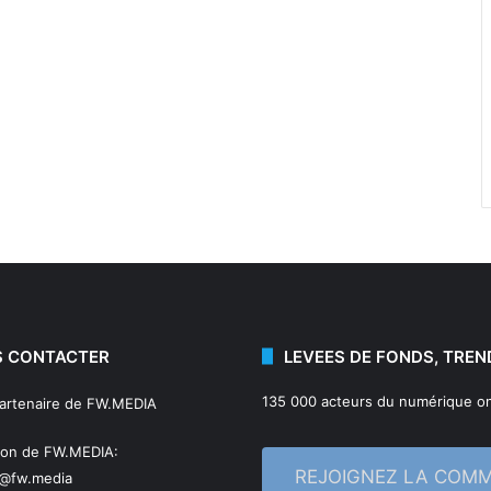
 CONTACTER
LEVEES DE FONDS, TREN
135 000 acteurs du numérique on
partenaire de FW.MEDIA
ion de FW.MEDIA:
REJOIGNEZ LA COM
n@fw.media