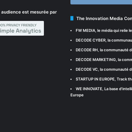
 audience est mesurée par
The Innovation Media C
FW MEDIA
, le média qui relie 
DECODE CYBER
, la communau
DECODE RH
, la communauté d
DECODE MARKETING
, la com
DECODE VC
, la communauté d
STARTUP IN EUROPE
, Track t
WE INNOVATE
, La base d'int
Europe