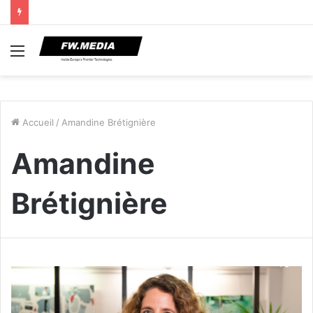
Menu
Accueil
/
Amandine Brétignière
Amandine
Brétignière