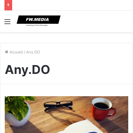
Menu
Accueil
/
Any.DO
Any.DO