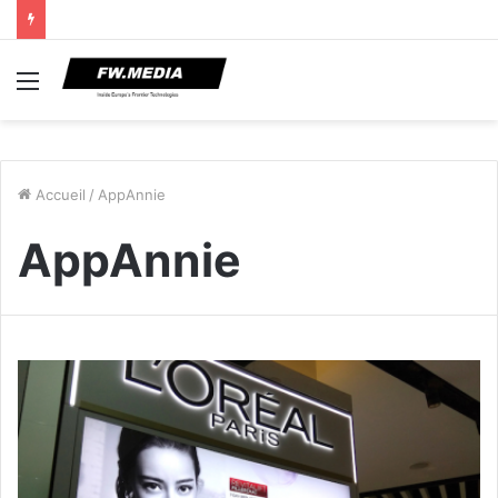
Menu
Accueil
/
AppAnnie
AppAnnie