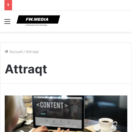
Menu
Accueil
/
Attraqt
Attraqt