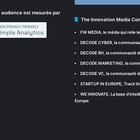
 audience est mesurée par
The Innovation Media C
FW MEDIA
, le média qui relie 
DECODE CYBER
, la communau
DECODE RH
, la communauté d
DECODE MARKETING
, la com
DECODE VC
, la communauté d
STARTUP IN EUROPE
, Track t
WE INNOVATE
, La base d'int
Europe