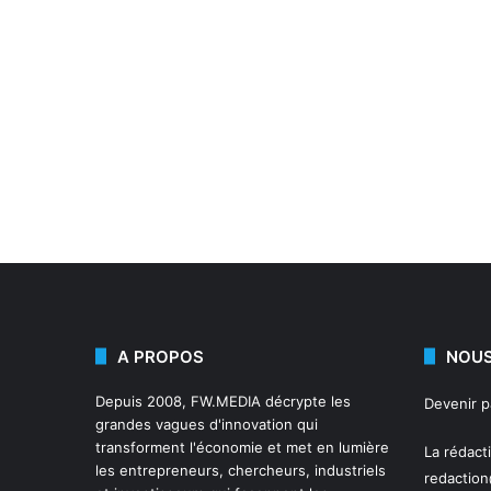
A PROPOS
NOUS
Depuis 2008,
FW.MEDIA
décrypte les
Devenir 
grandes vagues d'innovation qui
transforment l'économie et met en lumière
La rédact
les entrepreneurs, chercheurs, industriels
redactio