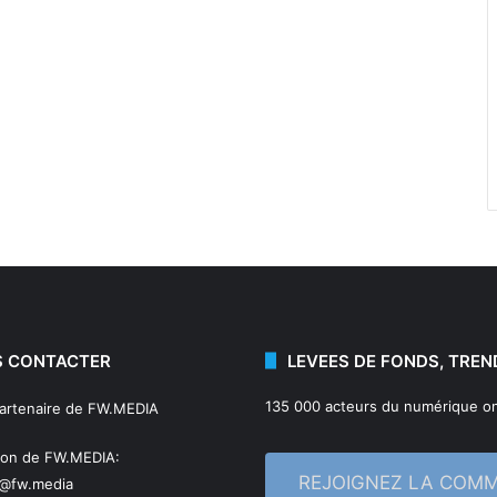
 CONTACTER
LEVEES DE FONDS, TREN
135 000 acteurs du numérique on
partenaire de FW.MEDIA
ion de FW.MEDIA:
REJOIGNEZ LA COM
n@fw.media