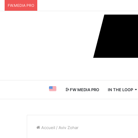
FW.MEDIA PRO
FW MEDIA PRO
IN THE LOOP
Accueil
/
Aviv Zohar