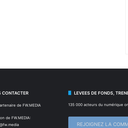
 CONTACTER
LEVEES DE FONDS, TREN
135 000 acteurs du numérique on
partenaire de FW.MEDIA
ion de FW.MEDIA:
REJOIGNEZ LA COM
n@fw.media