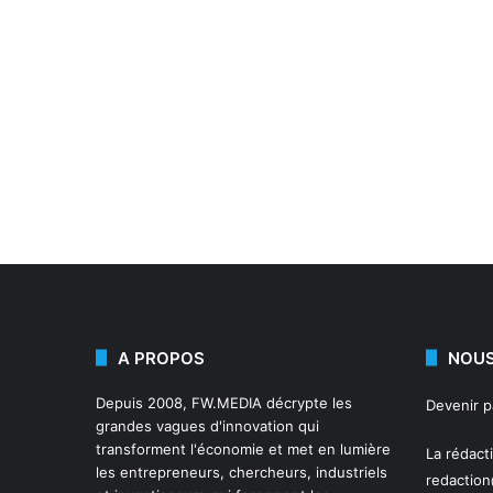
A PROPOS
NOUS
Depuis 2008,
FW.MEDIA
décrypte les
Devenir 
grandes vagues d'innovation qui
transforment l'économie et met en lumière
La rédact
les entrepreneurs, chercheurs, industriels
redactio