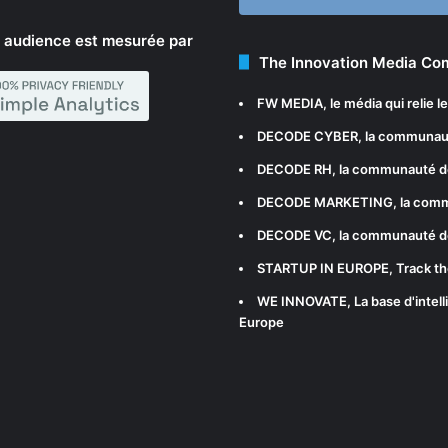
 audience est mesurée par
The Innovation Media C
FW MEDIA
, le média qui relie 
DECODE CYBER
, la communau
DECODE RH
, la communauté d
DECODE MARKETING
, la com
DECODE VC
, la communauté d
STARTUP IN EUROPE
, Track t
WE INNOVATE
, La base d'int
Europe