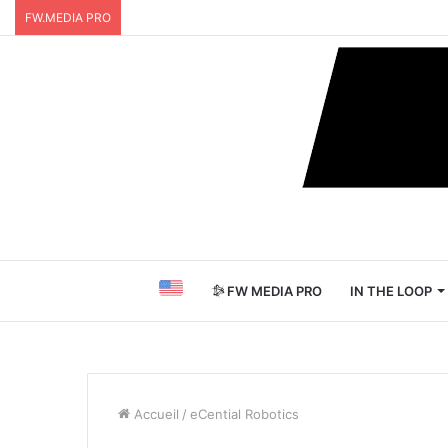
FW.MEDIA PRO
FW MEDIA PRO
IN THE LOOP
Accueil
/
eCential Robotics