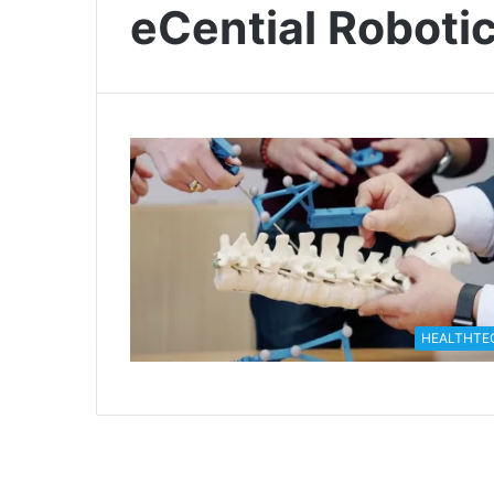
eCential Roboti
HEALTHTE