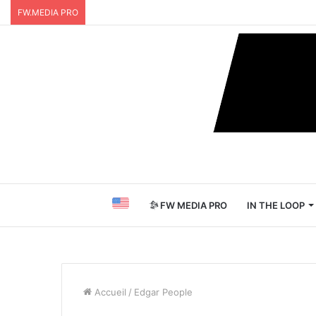
FW.MEDIA PRO
FW MEDIA PRO
IN THE LOOP
Accueil
/
Edgar People