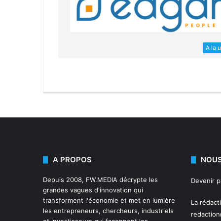
A la 
A PROPOS
NOUS
Depuis 2008,
FW.MEDIA
décrypte les
Devenir 
grandes vagues d'innovation qui
transforment l'économie et met en lumière
La rédact
les entrepreneurs, chercheurs, industriels
redactio