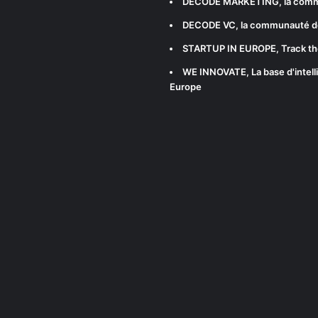
DECODE MARKETING
, la com
DECODE VC
, la communauté d
STARTUP IN EUROPE
, Track t
WE INNOVATE
, La base d'int
Europe