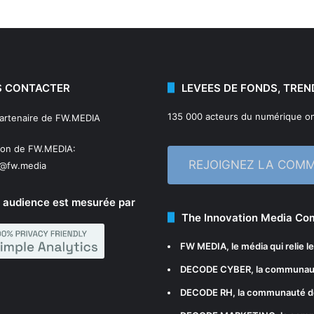
 CONTACTER
LEVEES DE FONDS, TREN
135 000 acteurs du numérique on
partenaire de FW.MEDIA
ion de FW.MEDIA:
REJOIGNEZ LA COM
n@fw.media
 audience est mesurée par
The Innovation Media C
FW MEDIA
, le média qui relie 
DECODE CYBER
, la communau
DECODE RH
, la communauté d