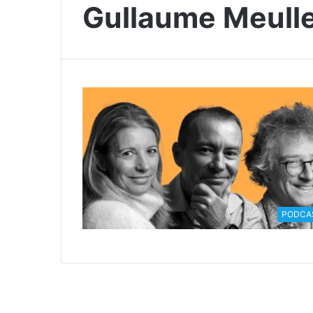
Gullaume Meull
PODCA