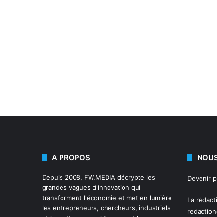
A PROPOS
NOUS
Depuis 2008,
FW.MEDIA
décrypte les
Devenir 
grandes vagues d'innovation qui
transforment l'économie et met en lumière
La rédact
les entrepreneurs, chercheurs, industriels
redactio