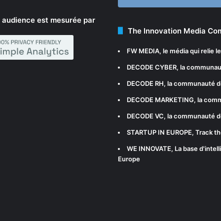
 audience est mesurée par
The Innovation Media C
FW MEDIA
, le média qui relie 
DECODE CYBER
, la communau
DECODE RH
, la communauté d
DECODE MARKETING
, la com
DECODE VC
, la communauté d
STARTUP IN EUROPE
, Track t
WE INNOVATE
, La base d'int
Europe