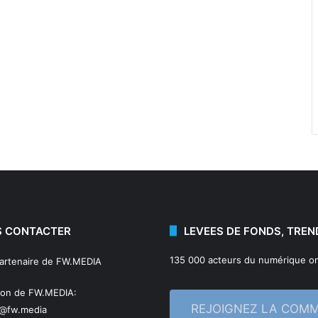
 CONTACTER
LEVEES DE FONDS, TREN
135 000 acteurs du numérique on
partenaire de FW.MEDIA
ion de FW.MEDIA:
REJOIGNEZ LA COM
n@fw.media