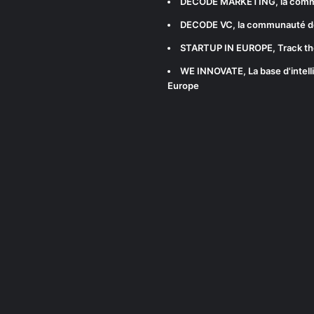
DECODE MARKETING
, la com
DECODE VC
, la communauté d
STARTUP IN EUROPE
, Track t
WE INNOVATE
, La base d'int
Europe