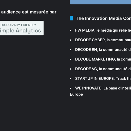
 audience est mesurée par
The Innovation Media C
FW MEDIA
, le média qui relie 
DECODE CYBER
, la communau
DECODE RH
, la communauté d
DECODE MARKETING
, la com
DECODE VC
, la communauté d
STARTUP IN EUROPE
, Track t
WE INNOVATE
, La base d'int
Europe