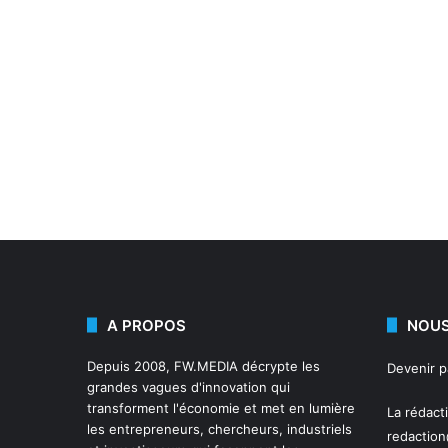
A PROPOS
NOUS
Depuis 2008,
FW.MEDIA
décrypte les
Devenir 
grandes vagues d'innovation qui
transforment l'économie et met en lumière
La rédact
les entrepreneurs, chercheurs, industriels
redactio