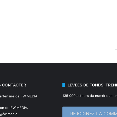
 CONTACTER
LEVEES DE FONDS, TREN
135 000 acteurs du numérique on
partenaire de FW.MEDIA
ion de FW.MEDIA:
REJOIGNEZ LA COM
n@fw.media