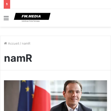
Menu
Accueil
/
namR
namR