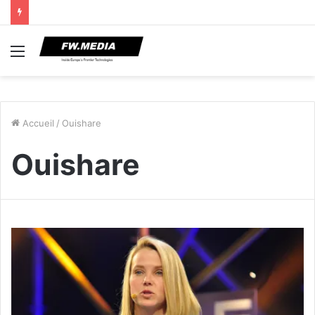
Menu
Accueil
/
Ouishare
Ouishare