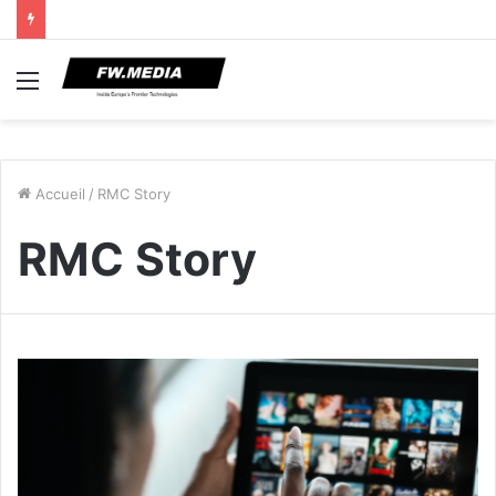
Menu
Accueil
/
RMC Story
RMC Story