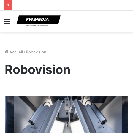
Menu
Accueil
/
Robovision
Robovision