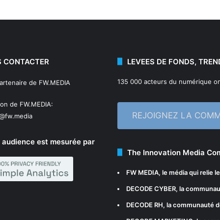
 CONTACTER
LEVEES DE FONDS, TREN
135 000 acteurs du numérique on
partenaire de FW.MEDIA
ion de FW.MEDIA:
REJOIGNEZ LA COM
n@fw.media
 audience est mesurée par
The Innovation Media C
FW MEDIA
, le média qui relie 
DECODE CYBER
, la communau
DECODE RH
, la communauté d