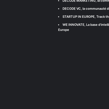
DECODE MARKETING
, la com
DECODE VC
, la communauté d
STARTUP IN EUROPE
, Track t
WE INNOVATE
, La base d'int
Europe