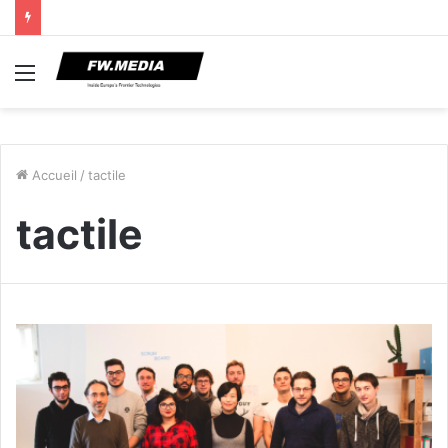
Menu
Accueil
/
tactile
tactile