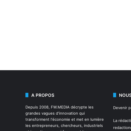
A PROPOS
NOUS
Depuis 2008,
FW.MEDIA
décrypte les
Devenir 
grandes vagues d'innovation qui
transforment l'économie et met en lumière
La rédact
les entrepreneurs, chercheurs, industriels
redactio