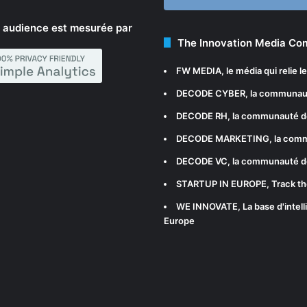
 audience est mesurée par
The Innovation Media C
FW MEDIA
, le média qui relie 
DECODE CYBER
, la communau
DECODE RH
, la communauté d
DECODE MARKETING
, la com
DECODE VC
, la communauté d
STARTUP IN EUROPE
, Track t
WE INNOVATE
, La base d'int
Europe