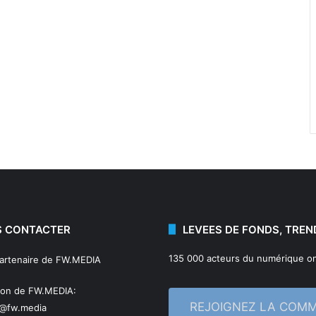
 CONTACTER
LEVEES DE FONDS, TREN
135 000 acteurs du numérique on
partenaire de FW.MEDIA
ion de FW.MEDIA:
REJOIGNEZ LA COM
n@fw.media