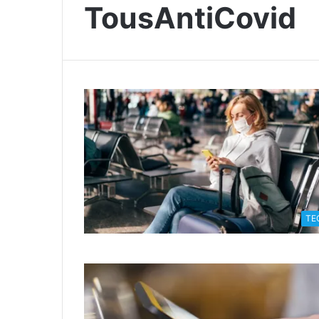
TousAntiCovid
TE