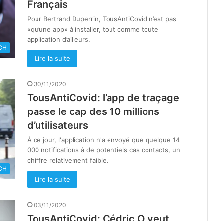
Français
Pour Bertrand Duperrin, TousAntiCovid n’est pas
«qu’une app» à installer, tout comme toute
application d’ailleurs.
CH
Lire la suite
30/11/2020
TousAntiCovid: l’app de traçage
passe le cap des 10 millions
d’utilisateurs
À ce jour, l'application n'a envoyé que quelque 14
000 notifications à de potentiels cas contacts, un
chiffre relativement faible.
CH
Lire la suite
03/11/2020
TousAntiCovid: Cédric O veut