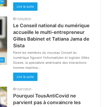
CH
Lire la suite
11/02/2021
Le Conseil national du numérique
accueille le multi-entrepreneur
Gilles Babinet et Tatiana Jama de
Sista
Parmi les membres du nouveau Conseil du
numérique figurent l'informaticien et logicien Gilles
CH
Dowek, la spécialiste américaine des interactions
homme-machine…
Lire la suite
13/01/2021
Pourquoi TousAntiCovid ne
parvient pas à convaincre les