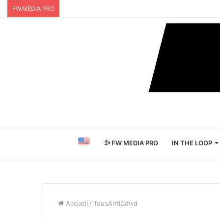
FW.MEDIA PRO
FW MEDIA PRO
IN THE LOOP
Accueil
/
TousAntiCovid