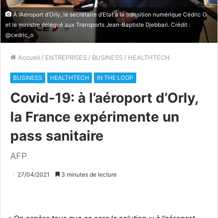
À l’Aéroport d’Orly, le secrétaire d’Etat à la transition numérique Cédric O
et le ministre délégué aux Transports Jean-Baptiste Djebbari. Crédit :
@cedric_o
Accueil
/
ENTREPRISES
/
BUSINESS
/
HEALTHTECH
BUSINESS
HEALTHTECH
IN THE LOOP
Covid-19: à l’aéroport d’Orly,
la France expérimente un
pass sanitaire
AFP
27/04/2021
3 minutes de lecture