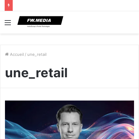
Menu
Accueil
/
une_retail
une_retail