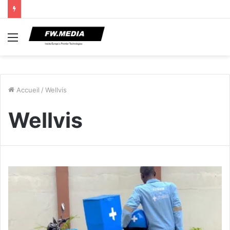
Menu
Accueil
/
Wellvis
Wellvis