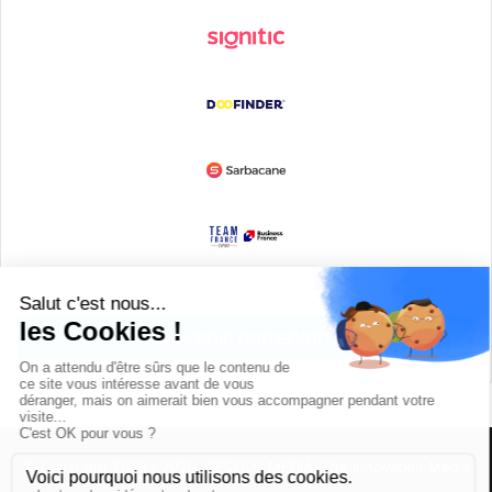
Devenir partenaire
© Copyright 2008 / 2026,
DECODE MEDIA, The Innovation Media