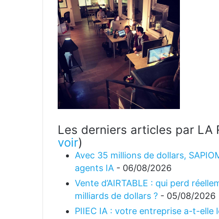
Les derniers articles par 
voir
)
Avec 35 millions de dollars, SAPIO
agents IA
- 06/08/2026
Vente d’AIRTABLE : qui perd réellem
milliards de dollars ?
- 05/08/2026
PIIEC IA : votre entreprise a-t-elle