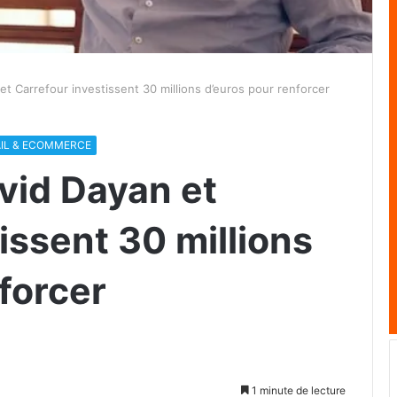
 et Carrefour investissent 30 millions d’euros pour renforcer
AIL & ECOMMERCE
avid Dayan et
issent 30 millions
forcer
1 minute de lecture