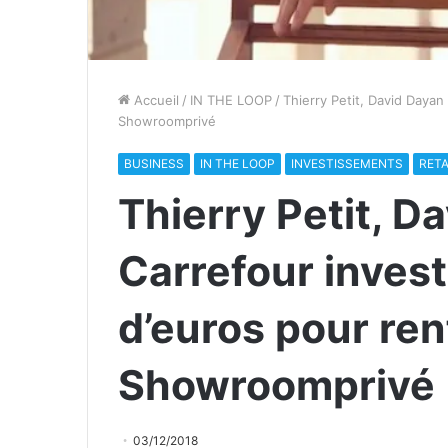
Accueil
/
IN THE LOOP
/
Thierry Petit, David Dayan
Showroomprivé
BUSINESS
IN THE LOOP
INVESTISSEMENTS
RET
Thierry Petit, D
Carrefour invest
d’euros pour ren
Showroomprivé
03/12/2018