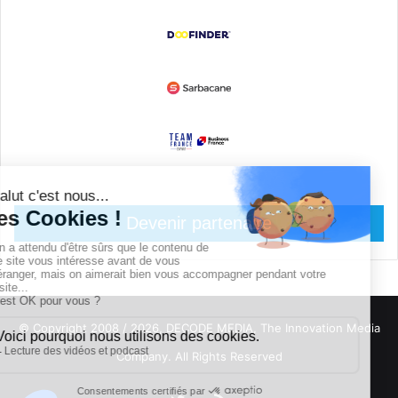
Devenir partenaire
© Copyright 2008 / 2026,
DECODE MEDIA, The Innovation Media
Company.
All Rights Reserved