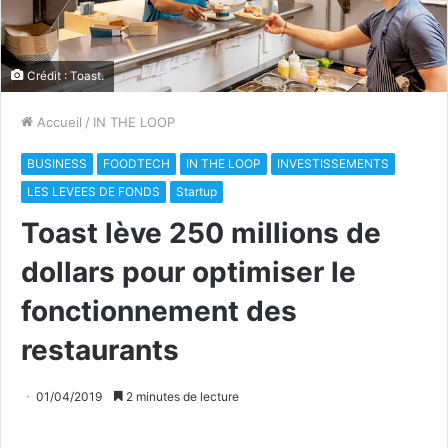
Crédit : Toast.
Accueil
/
IN THE LOOP
BUSINESS
FOODTECH
IN THE LOOP
INVESTISSEMENTS
LES LEVEES DE FONDS
Startup
Toast lève 250 millions de
dollars pour optimiser le
fonctionnement des
restaurants
01/04/2019
2 minutes de lecture