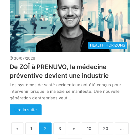
HEALTH HORIZONS
30/07/2026
De ZOĪ à PRENUVO, la médecine
préventive devient une industrie
Les systèmes de santé occidentaux ont été conçus pour
intervenir lorsque la maladie se manifeste. Une nouvelle
génération d’entreprises veut…
Lire la suite
«
1
2
3
»
10
20
...