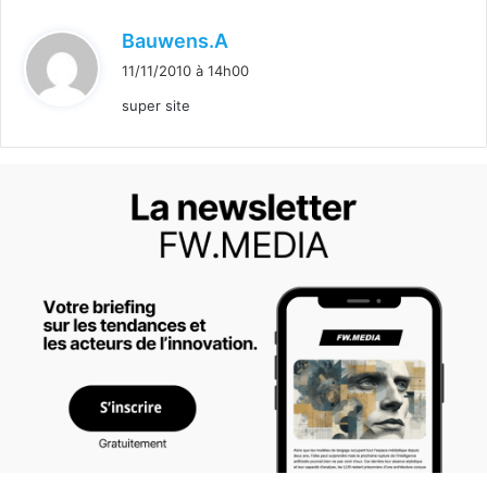
d
Bauwens.A
i
11/11/2010 à 14h00
t
super site
: