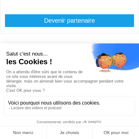
Devenir partenaire
© Copyright 2008 / 2026,
DECODE MEDIA, The Innovation Media
Company.
All Rights Reserved
Twitter
RSS