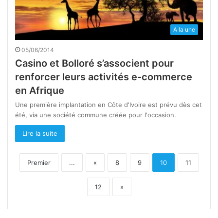
A la une
05/06/2014
Casino et Bolloré s’associent pour
renforcer leurs activités e-commerce
en Afrique
Une première implantation en Côte d'Ivoire est prévu dès cet
été, via une société commune créée pour l'occasion.
Lire la suite
Premier
...
«
8
9
10
11
12
»