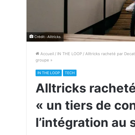
Crédit : Alltricks
Accueil
/
IN THE LOOP
/
Alltricks racheté par Decat
groupe »
IN THE LOOP
TECH
Alltricks rachet
« un tiers de con
l’intégration au