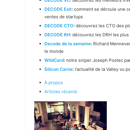
DECODE VC
:
découvrez les meilleurs inve
DECODE Exit
:
comment se déroule une ce
ventes de startups
DECODE CTO
:
découvrez les CTO des plu
DECODE RH
:
découvrez les DRH les plus 
Decode de la semaine
:
Richard Menneveux
le monde
WildCard
:
notre sniper Joseph Postec part
Silicon Carne
:
l’actualité de la Valley vu p
À propos
Articles récents