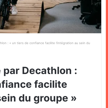
hlon : « un tiers de confiance facilite l’intégration au sein du
é par Decathlon :
fiance facilite
 sein du groupe »