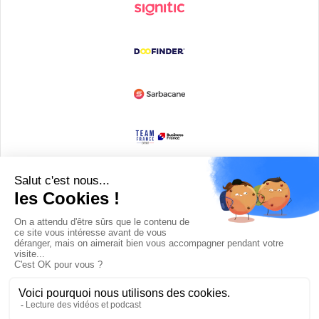
Devenir partenaire
© Copyright 2008 / 2026,
DECODE MEDIA, The Innovation Media
Company.
All Rights Reserved