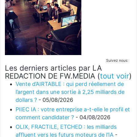
Suivez nous:
Les derniers articles par LA
REDACTION DE FW.MEDIA
(
tout voir
)
Vente d’AIRTABLE : qui perd réellement de
l’argent dans une sortie à 2,25 milliards de
dollars ?
- 05/08/2026
PIIEC IA : votre entreprise a-t-elle le profil et
comment candidater ?
- 04/08/2026
OLIX, FRACTILE, ETCHED : les milliards
affluent vers les futurs moteurs de l’IA
-