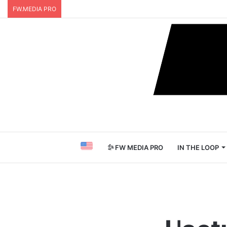
FW.MEDIA PRO
FW MEDIA PRO
IN THE LOOP