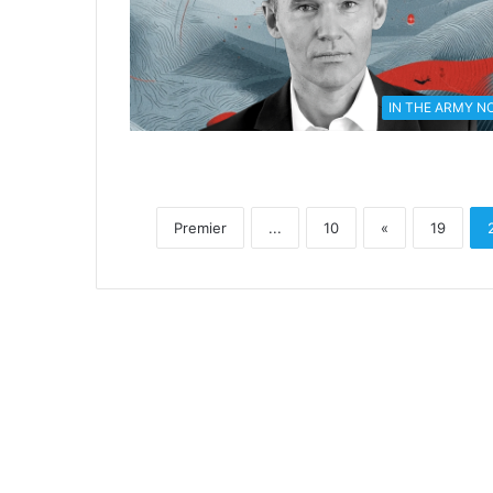
IN THE ARMY N
Premier
...
10
«
19