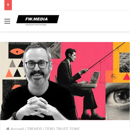
Menu
Accueil
/
TRENDS
/
ZERO TRUST ZONE