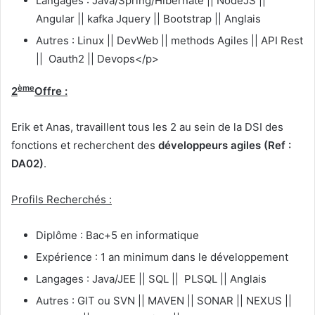
Langages : Java/Spring/Hibernate || NodeJS ||
Angular || kafka Jquery || Bootstrap || Anglais
Autres : Linux || DevWeb || methods Agiles || API Rest
|| Oauth2 || Devops</p>
ème
2
Offre :
Erik et Anas, travaillent tous les 2 au sein de la DSI des
fonctions et recherchent des
développeurs agiles (Ref :
DA02)
.
Profils Recherchés :
Diplôme : Bac+5 en informatique
Expérience : 1 an minimum dans le développement
Langages : Java/JEE || SQL || PLSQL || Anglais
Autres : GIT ou SVN || MAVEN || SONAR || NEXUS ||