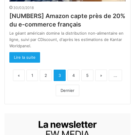
30/03/2018
[NUMBERS] Amazon capte près de 20%
du e-commerce français
Le géant américain domine la distribution non-alimentaire en
ligne, suivi par CDiscount, d'après les estimations de Kantar
Worldpanel.
Lire la suite
«
1
2
3
4
5
»
...
Dernier