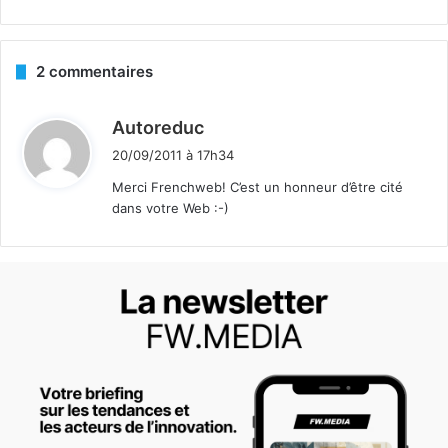
2 commentaires
d
Autoreduc
i
20/09/2011 à 17h34
t
Merci Frenchweb! C’est un honneur d’être cité
dans votre Web :-)
: