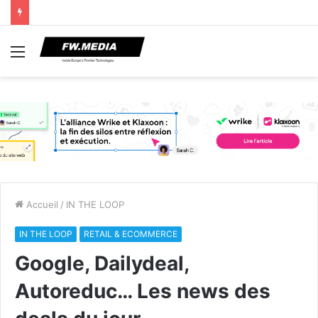
Menu
Accueil
/
IN THE LOOP
IN THE LOOP
RETAIL & ECOMMERCE
Google, Dailydeal,
Autoreduc… Les news des