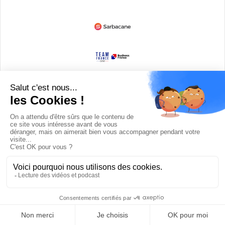
Devenir partenaire
© Copyright 2008 / 2026,
DECODE MEDIA, The Innovation Media
Company.
All Rights Reserved
Twitter
RSS