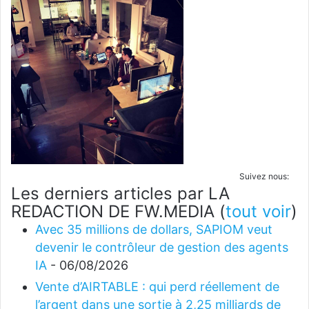
Suivez nous:
Les derniers articles par LA
REDACTION DE FW.MEDIA
(
tout voir
)
Avec 35 millions de dollars, SAPIOM veut
devenir le contrôleur de gestion des agents
IA
- 06/08/2026
Vente d’AIRTABLE : qui perd réellement de
l’argent dans une sortie à 2,25 milliards de