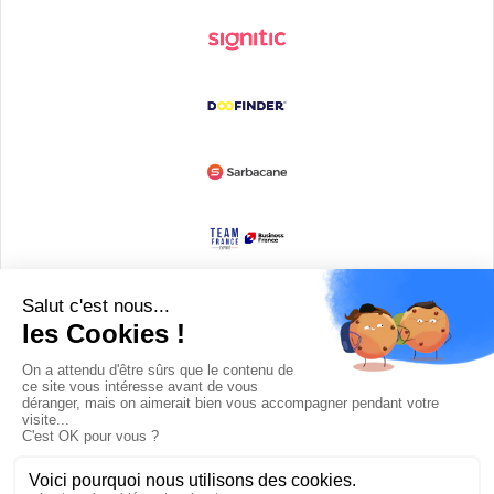
Devenir partenaire
© Copyright 2008 / 2026,
DECODE MEDIA, The Innovation Media