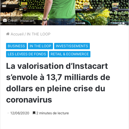
Crédit : Instacart.
Accueil
/
IN THE LOOP
BUSINESS
IN THE LOOP
INVESTISSEMENTS
LES LEVEES DE FONDS
RETAIL & ECOMMERCE
La valorisation d’Instacart
s’envole à 13,7 milliards de
dollars en pleine crise du
coronavirus
12/06/2020
2 minutes de lecture