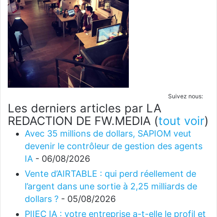
Suivez nous:
Les derniers articles par LA
REDACTION DE FW.MEDIA
(
tout voir
)
Avec 35 millions de dollars, SAPIOM veut
devenir le contrôleur de gestion des agents
IA
- 06/08/2026
Vente d’AIRTABLE : qui perd réellement de
l’argent dans une sortie à 2,25 milliards de
dollars ?
- 05/08/2026
PIIEC IA : votre entreprise a-t-elle le profil et