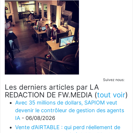
Suivez nous:
Les derniers articles par LA
REDACTION DE FW.MEDIA
(
tout voir
)
Avec 35 millions de dollars, SAPIOM veut
devenir le contrôleur de gestion des agents
IA
- 06/08/2026
Vente d’AIRTABLE : qui perd réellement de