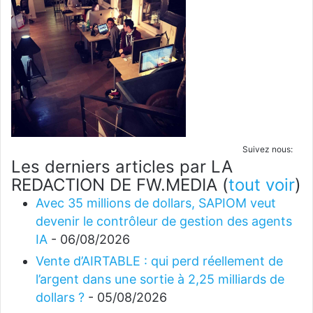
Suivez nous:
Les derniers articles par LA
REDACTION DE FW.MEDIA
(
tout voir
)
Avec 35 millions de dollars, SAPIOM veut
devenir le contrôleur de gestion des agents
IA
- 06/08/2026
Vente d’AIRTABLE : qui perd réellement de
l’argent dans une sortie à 2,25 milliards de
dollars ?
- 05/08/2026