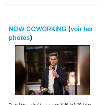
NOW COWORKING
(
voir les
photos
)
Ouvert depuis le 07 novembre 2016, le NOW Lyon