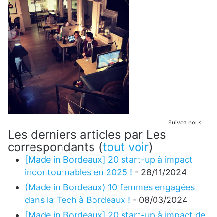
Suivez nous:
Les derniers articles par Les
correspondants
(
tout voir
)
[Made in Bordeaux] 20 start-up à impact
incontournables en 2025 !
- 28/11/2024
(Made in Bordeaux) 10 femmes engagées
dans la Tech à Bordeaux !
- 08/03/2024
[Made in Bordeaux] 20 start-up à impact de