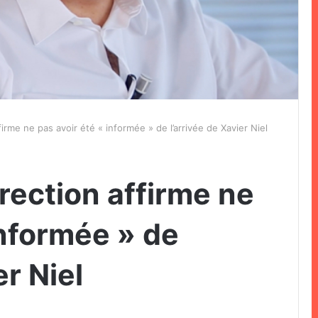
firme ne pas avoir été « informée » de l’arrivée de Xavier Niel
irection affirme ne
informée » de
er Niel