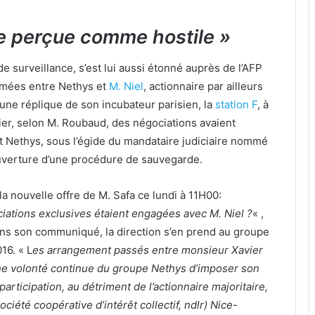
e perçue comme hostile »
 surveillance, s’est lui aussi étonné auprès de l’AFP
amées entre Nethys et
M. Niel
, actionnaire par ailleurs
une réplique de son incubateur parisien, la
station F
, à
ier, selon M. Roubaud, des négociations avaient
 Nethys, sous l’égide du mandataire judiciaire nommé
ouverture d’une procédure de sauvegarde.
a nouvelle offre de M. Safa ce lundi à 11H00:
iations exclusives étaient engagées avec M. Niel ?
« ,
ans son communiqué, la direction s’en prend au groupe
16. « L
es arrangement passés entre monsieur Xavier
ne volonté continue du groupe Nethys d’imposer son
articipation, au détriment de l’actionnaire majoritaire,
ociété coopérative d’intérêt collectif, ndlr) Nice-