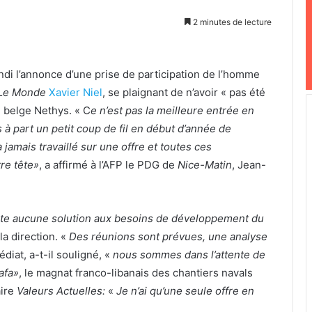
2 minutes de lecture
undi l’annonce d’une prise de participation de l’homme
Le Monde
Xavier Niel
, se plaignant de n’avoir « pas été
 belge Nethys. « C
e n’est pas la meilleure entrée en
 à part un petit coup de fil en début d’année de
jamais travaillé sur une offre et toutes ces
re tête»
, a affirmé à l’AFP le PDG de
Nice-Matin
, Jean-
porte aucune solution aux besoins de développement du
la direction. «
Des réunions sont prévues, une analyse
diat, a-t-il souligné, «
nous sommes dans l’attente de
afa»
, le magnat franco-libanais des chantiers navals
aire
Valeurs Actuelles:
«
Je n’ai qu’une seule offre en