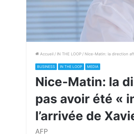
Accueil
/
IN THE LOOP
/
Nice-Matin: la direction af
BUSINESS
IN THE LOOP
MEDIA
Nice-Matin: la d
pas avoir été « 
l’arrivée de Xavi
AFP