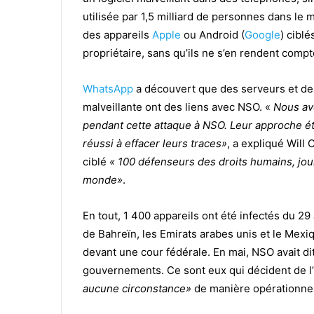
utilisée par 1,5 milliard de personnes dans le m
des appareils
Apple
ou Android (
Google
) cibl
propriétaire, sans qu’ils ne s’en rendent compt
WhatsApp
a découvert que des serveurs et des
malveillante ont des liens avec NSO. «
Nous av
pendant cette attaque à NSO. Leur approche éta
réussi à effacer leurs traces»
, a expliqué Will
ciblé
« 100 défenseurs des droits humains, jour
monde»
.
En tout, 1 400 appareils ont été infectés du 29
de Bahreïn, les Emirats arabes unis et le Mexi
devant une cour fédérale. En mai, NSO avait dit
gouvernements. Ce sont eux qui décident de l’
aucune circonstance»
de manière opérationnell