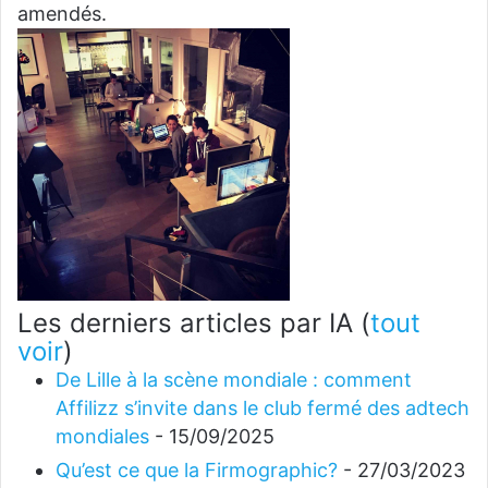
amendés.
Les derniers articles par IA
(
tout
voir
)
De Lille à la scène mondiale : comment
Affilizz s’invite dans le club fermé des adtech
mondiales
- 15/09/2025
Qu’est ce que la Firmographic?
- 27/03/2023